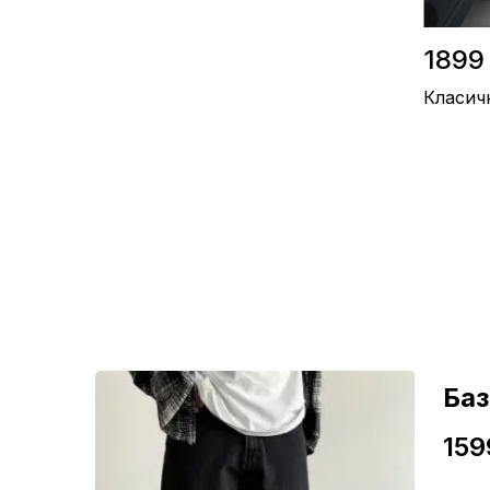
1899
Класич
Матеріал 
Виробницт
Колір / Сі
ні
Ба
159