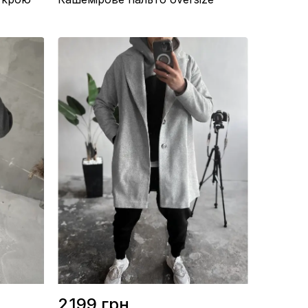
%
Матеріал / Кашемір
Виробництво / Туреччина
Колір / Сірий
2199 грн.