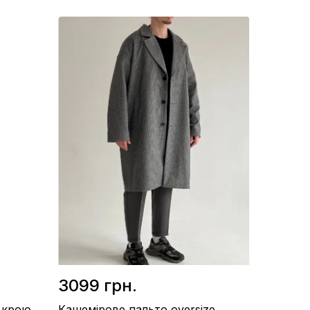
Підкладка / Нейлон
Склад / Кашемір 85%, Вовна 15%
Виробництво / Україна
Колір / Графітовий
3099 грн.
 крою
Кашемірове пальто oversize