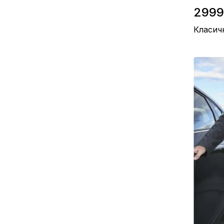
2999
Класич
Склад / П
Матеріал 
Виробницт
Колір / Сі