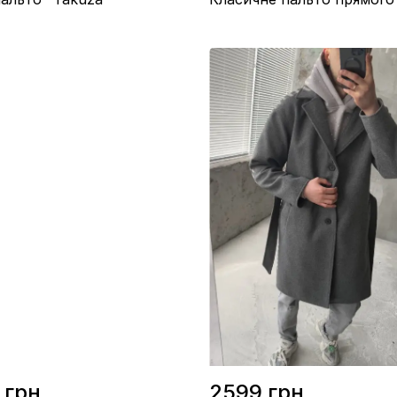
 Soft Shell на флісі
Склад / Поліестер 50%, Віскоза 50
во / Україна
Матеріал / Кашемір
орний
Виробництво / Україна
Колір / Сірий
 грн.
2599 грн.