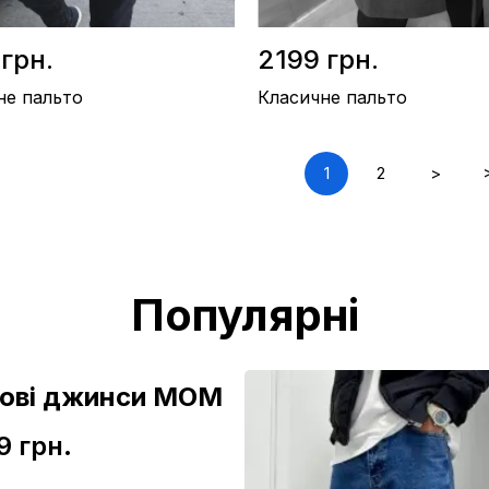
 грн.
2199 грн.
не пальто
Класичне пальто
1
2
>
/ Кашемір
Матеріал / Кашемір
во / Україна
Виробництво / Україна
рий
Колір / Чорний
Популярні
зові джинси МОМ
9 грн.