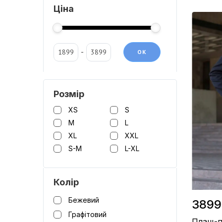
Ціна
Матеріал 
Виробницт
Колір / Ч
-
OК
Розмір
ХS
S
M
L
XL
XXL
S-M
L-XL
Колір
Бежевий
3899
Графітовий
Плащ-п