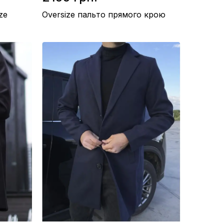
ze
Oversize пальто прямого крою
Підкладка / Нейлон
Матеріал / Кашемір, Вовна
Виробництво / Україна
Колір / Сірий