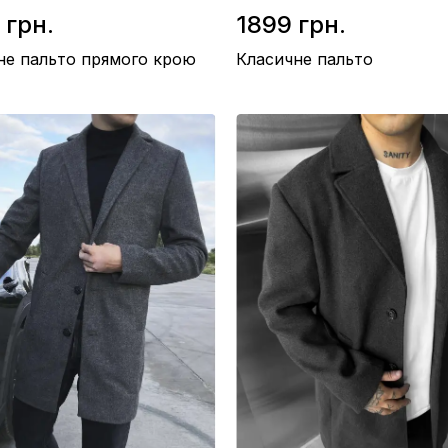
 грн.
1899 грн.
не пальто прямого крою
Класичне пальто
оліестер 50%, Віскоза 50%
Матеріал / Кашемір
/ Кашемір
Виробництво / Україна
во / Україна
Колір / Чорний
рий