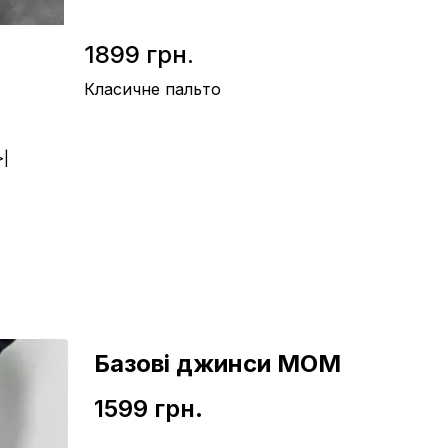
1899 грн.
Класичне пальто
>|
Матеріал / Кашемір
Виробництво / Україна
Колір / Сірий
Базові джинси МОМ
1599 грн.