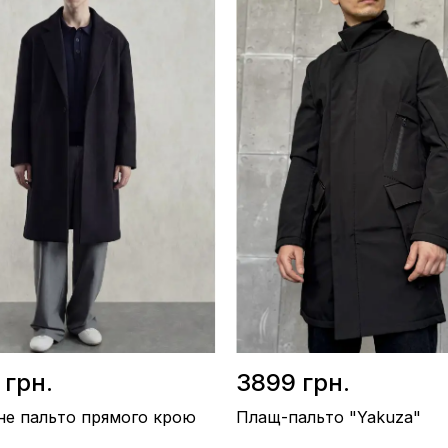
 / Нейлон
Матеріал / Кашемір
ашемір 85%, Вовна 15%
Виробництво / Україна
во / Україна
Колір / Сірий
рий
 грн.
3899 грн.
не пальто прямого крою
Плащ-пальто "Yakuza"