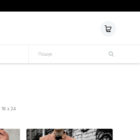
о
18 з 24