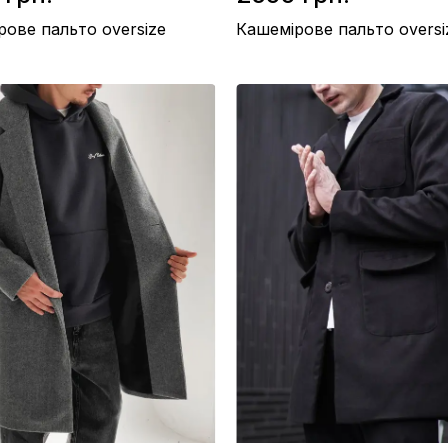
рове пальто oversize
Кашемірове пальто oversi
 / Нейлон
Підкладка / Нейлон
ашемір 85%, Вовна 15%
Склад / Кашемір 85%, Вовна 15%
во / Україна
Виробництво / Україна
рий
Колір / Графітовий