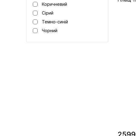
Коричневий
Сірий
Темно-синій
Матеріал /
Чорний
Виробницт
Колір / Ч
2599