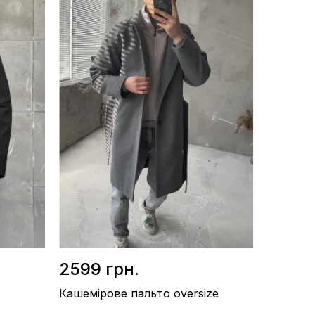
Матеріал / Кашемір
Виробництво / Україна
Колір / Бежевий
2599 грн.
Кашемірове пальто oversize