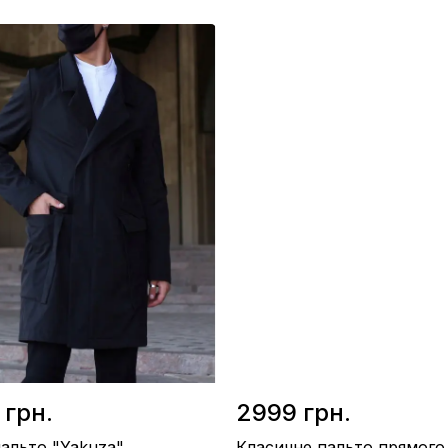
/ Кашемір
Матеріал / Soft Shell на флісі
во / Україна
Виробництво / Україна
орний
Колір / Чорний
 грн.
2999 грн.
альто "Yakuza"
Класичне пальто прямого