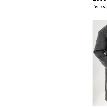
Кашемі
Підкладка
Склад / К
Виробницт
Колір / Сі