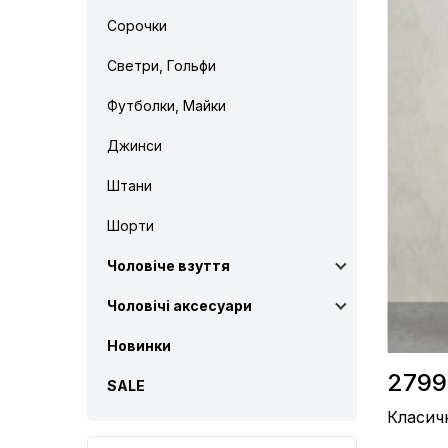
Сорочки
Підкладка
Склад / К
Виробницт
Светри, Гольфи
Колір / Сі
Футболки, Майки
Джинси
Штани
Шорти
Чоловіче взуття
Чоловічі аксесуари
Новинки
2799
SALE
Класич