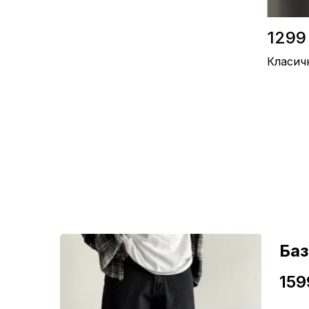
1299
Класич
Склад / Ш
Виробниц
Колір / Бі
ні
Ба
159