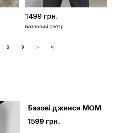
1499 грн.
Базвовий светр
8
9
>
>|
Склад / Бавовна 100%
Виробництво / Туреччина
Колір / Зелений
Базові джинси МОМ
1599 грн.