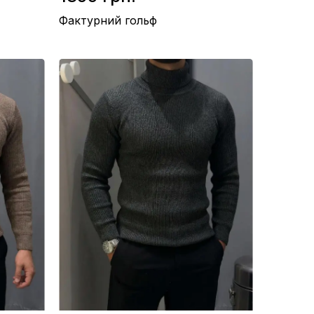
Фактурний гольф
Склад / Вовна 70%, Акрил 30%
Виробництво / Туреччина
Колір / Білий