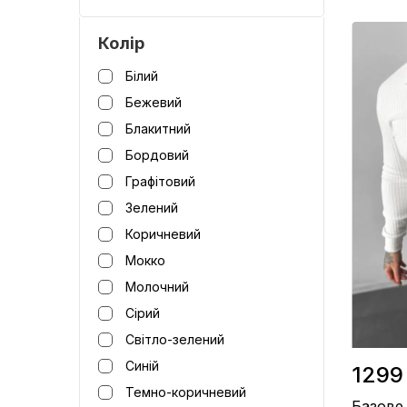
Колір
Матеріал 
Виробницт
Білий
Колір / Ч
Бежевий
Блакитний
Бордовий
Графітовий
Зелений
Коричневий
Мокко
Молочний
Сірий
Світло-зелений
Синій
1299
Темно-коричневий
Базове