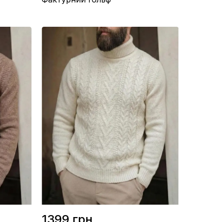
Склад / Вовна 70%, Акрил 30%
Виробництво / Туреччина
Колір / Сірий
1399 грн.