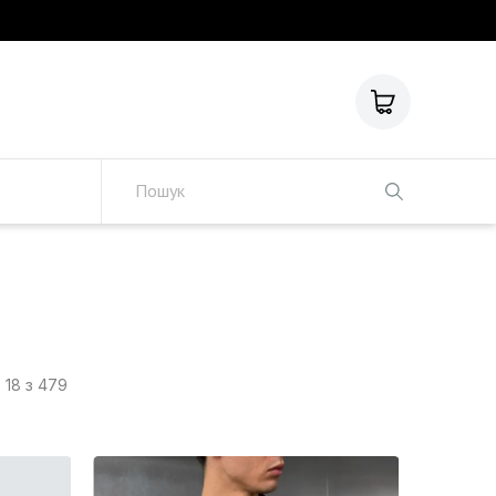
о
18 з 479