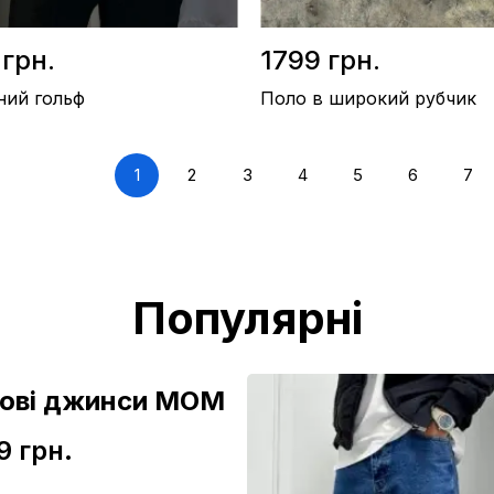
 грн.
1799 грн.
ний гольф
Поло в широкий рубчик
1
2
3
4
5
6
7
ерсть 50%, Акріл 50%
Склад / Бавовна 100%
тво / Туреччина
Виробництво / Україна
лий
Колір / Молочний
Популярні
зові джинси МОМ
9 грн.