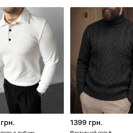
/ Рубчик
Матеріал / Рубчик
во / Україна
Виробництво / Україна
орний
Колір / Бежевий
 грн.
1399 грн.
 поло в рубчик
Фактурний гольф