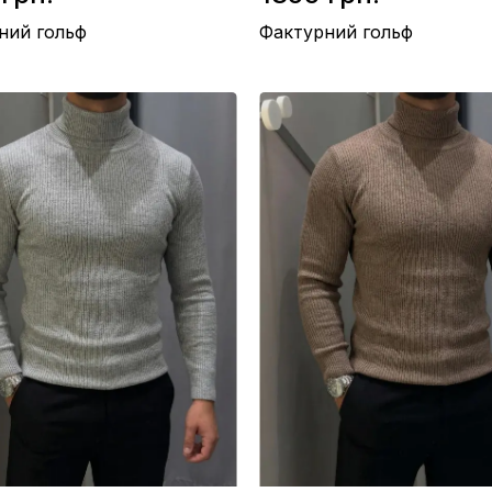
ний гольф
Фактурний гольф
овна 70%, Акрил 30%
Склад / Вовна 70%, Акрил 30%
тво / Туреччина
Виробництво / Туреччина
ежевий
Колір / Коричневий