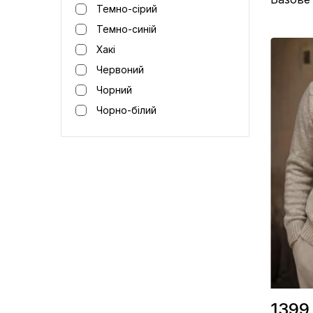
Темно-сірий
Темно-синій
Хакі
Матеріал 
Червоний
Виробницт
Колір / М
Чорний
Чорно-білий
1399