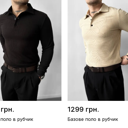
авовна 100%
Склад / Бавовна 100%
тво / Туреччина
Виробництво / Туреччина
орний
Колір / Сірий
 грн.
1299 грн.
 поло в рубчик
Базове поло в рубчик