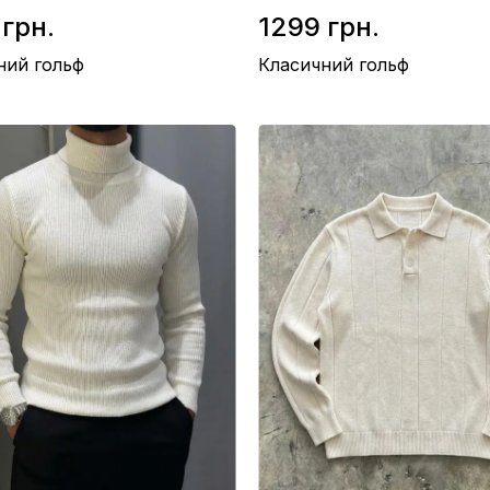
 грн.
1299 грн.
ний гольф
Класичний гольф
ерсть 50%, Акріл 50%
Склад / Шерсть 50%, Акріл 50%
тво / Туреччина
Виробництво / Туреччина
рий
Колір / Коричневий