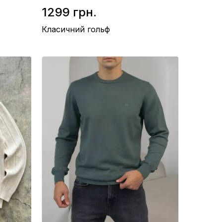
1299 грн.
Класичний гольф
Склад / Шерсть 50%, Акріл 50%
Виробництво / Туреччина
Колір / Темно-сірий