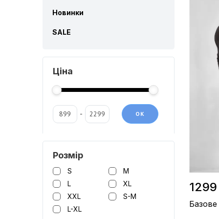
Новинки
Склад / Б
Виробниц
Колір / Ч
SALE
Ціна
-
OК
Розмір
S
M
L
XL
1299
XXL
S-M
Базове
L-XL