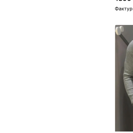
Фактур
Склад / В
Виробниц
Колір / Б