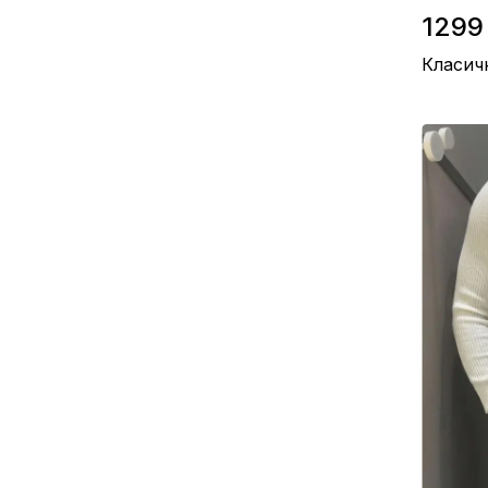
1299
Класич
Склад / Ш
Виробниц
Колір / Сі