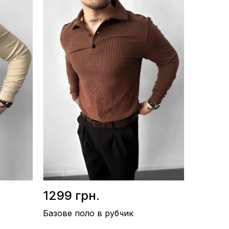
Склад / Поліамід 80%, Віскон 10%, Лікра 10%
Виробництво / Туреччина
Колір / Коричневий
1299 грн.
Базове поло в рубчик