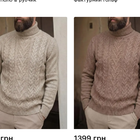
/ Рубчик
Склад / Вовна 70%, Акрил 30%
во / Україна
Виробництво / Туреччина
олочний
Колір / Чорний
 грн.
1399 грн.