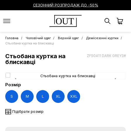
СЕЗОННИЙ РОЗПРОДАЖ ДО -50%
OUT
Головна
Чоловічий одяг
Верхній одяг
Демісезонні куртки
Стьобана куртка на блискавці
Стьобана куртка на
ZF50411 DARK GREY3#
блискавці
Розмір
S
M
L
XL
XXL
Підібрати розмір