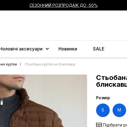
СЕЗОННИЙ РОЗПРОДАЖ ДО -50%
Чоловічі аксесуари
Новинки
SALE
нні куртки
Стьобана куртка на блискавці
Стьобана
блискавц
Розмір
S
M
Підібрати р