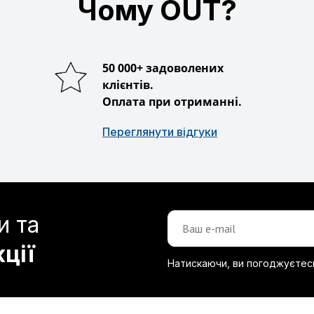
Чому OUT?
50 000+ задоволених
клієнтів.
Оплата при отриманні.
Переглянути відгуки
и та
кції
Натискаючи, ви погоджуєтес