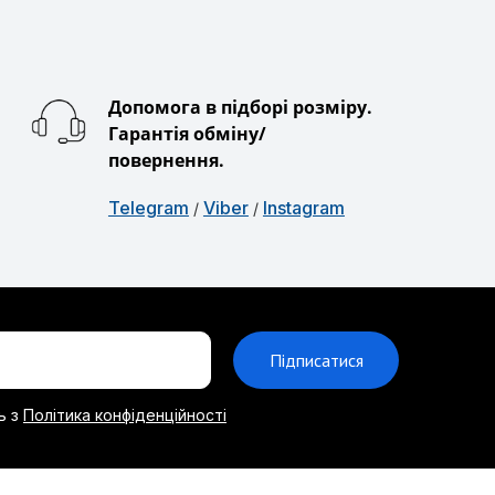
Допомога в підборі розміру.
Гарантія обміну/
повернення.
Telegram
Viber
Instagram
/
/
Підписатися
ь з
Політика конфіденційності