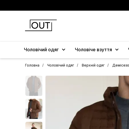
Чоловічий одяг
Чоловіче взуття
Головна
Чоловічий одяг
Верхній одяг
Демісезо