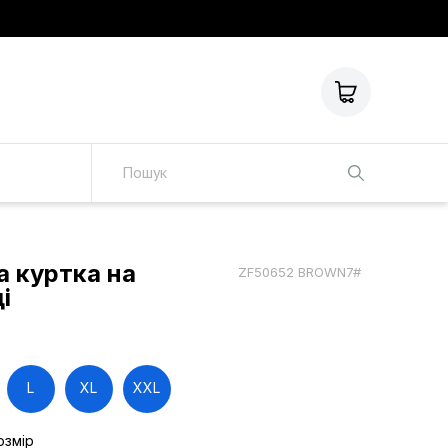
 куртка на
ZF50652 BROWN7#
і
L
XL
XXL
озмір