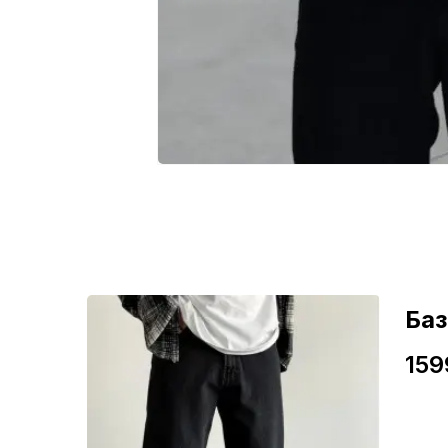
ні
Ба
159