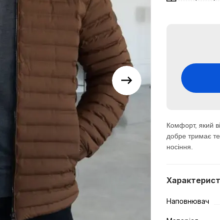
Комфорт, який в
добре тримає те
носіння.
Характерис
Наповнювач