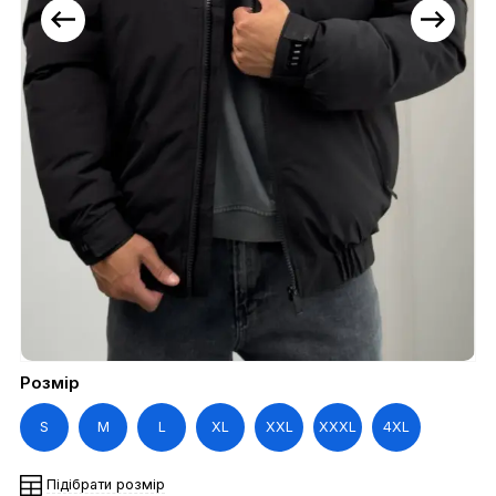
Розмір
S
M
L
XL
XXL
XXXL
4XL
Підібрати розмір