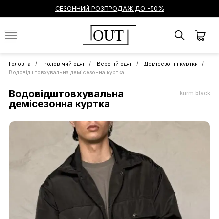
СЕЗОННИЙ РОЗПРОДАЖ ДО -50%
OUT
Головна
Чоловічий одяг
Верхній одяг
Демісезонні куртки
Водовідштовхувальна демісезонна куртка
Водовідштовхувальна
kurm black
демісезонна куртка