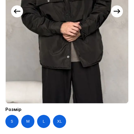
Розмір
S
M
L
XL