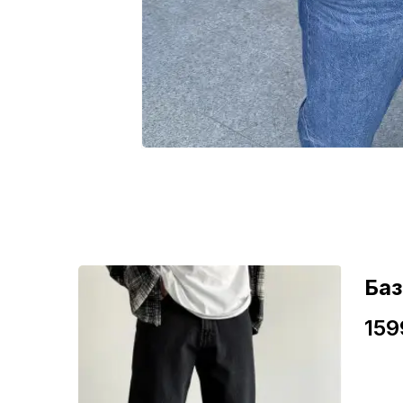
ні
Ба
159