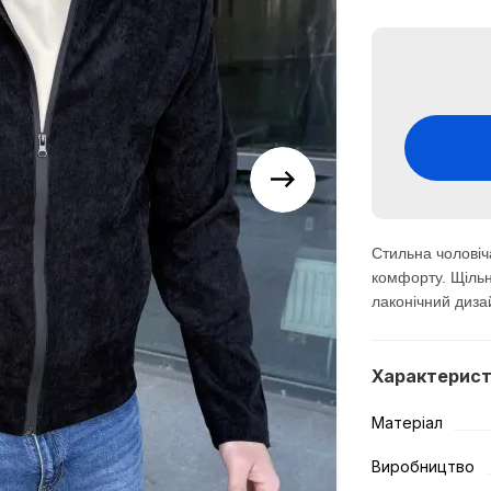
Стильна чоловіч
комфорту. Щільн
лаконічний дизай
Характерис
Матеріал
Виробництво