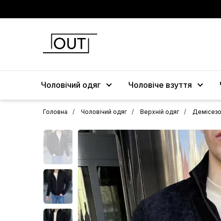
Чоловічий одяг
Чоловіче взуття
Головна
Чоловічий одяг
Верхній одяг
Демісезо