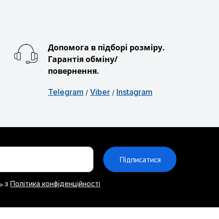
Допомога в підборі розміру.
Гарантія обміну/
повернення.
Telegram
Viber
Instagram
/
/
Підписатися
ь з
Політика конфіденційності