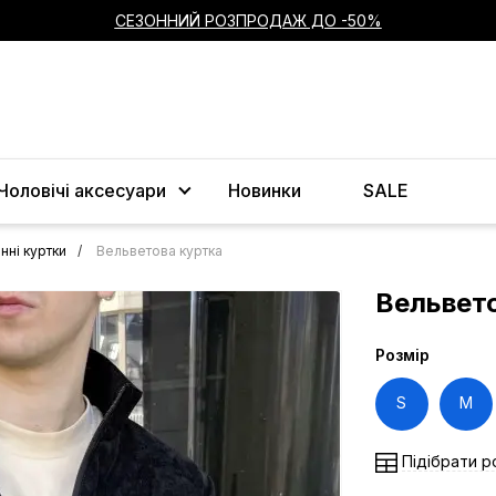
СЕЗОННИЙ РОЗПРОДАЖ ДО -50%
Чоловічі аксесуари
Новинки
SALE
нні куртки
Вельветова куртка
Вельвет
Розмір
S
M
Підібрати р