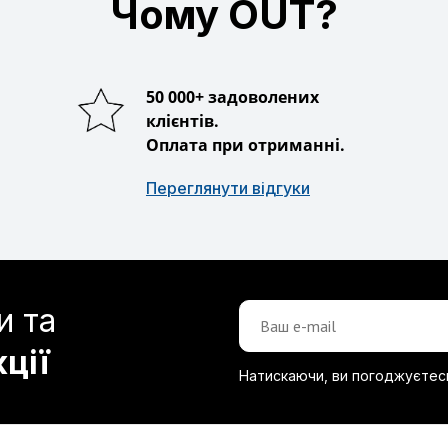
Чому OUT?
50 000+ задоволених
клієнтів.
Оплата при отриманні.
Переглянути відгуки
и та
кції
Натискаючи, ви погоджуєтес