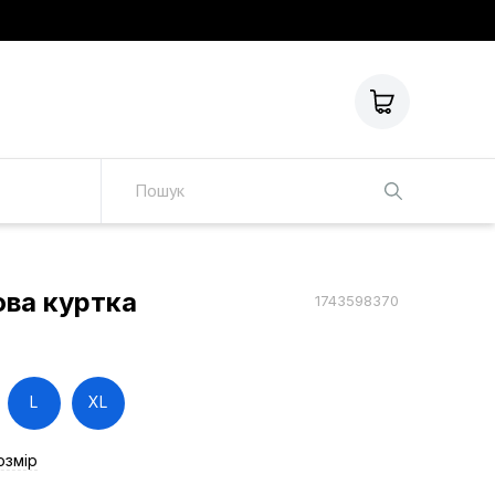
ова куртка
1743598370
L
XL
озмір