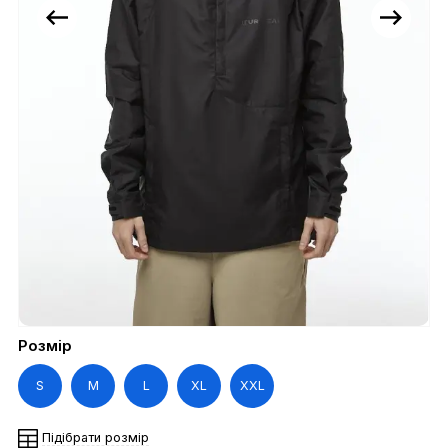
Розмір
S
M
L
XL
XXL
Підібрати розмір