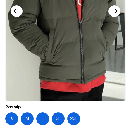
Розмір
S
M
L
XL
XXL