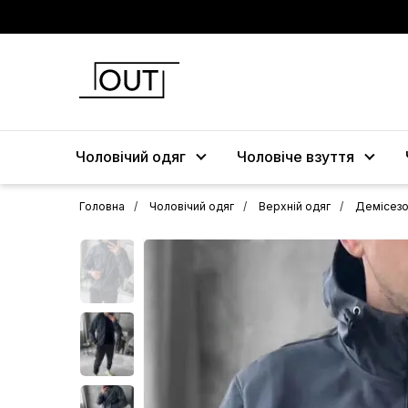
Чоловічий одяг
Чоловіче взуття
Головна
Чоловічий одяг
Верхній одяг
Демісезо