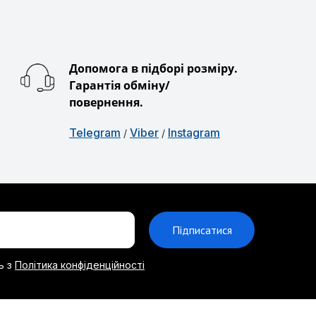
Допомога в підборі розміру.
Гарантія обміну/
повернення.
Telegram
Viber
Instagram
/
/
Підписатися
ь з
Політика конфіденційності