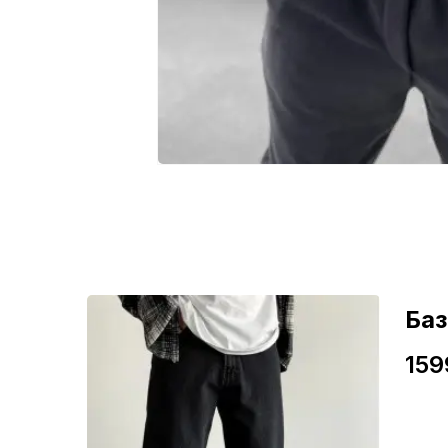
ні
Ба
159