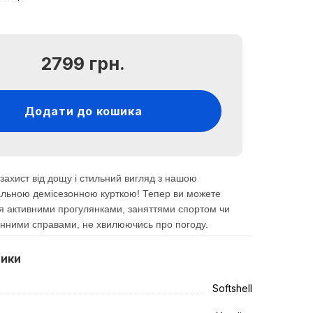
2799 грн.
Додати до кошика
 захист від дощу і стильний вигляд з нашою
альною демісезонною курткою! Тепер ви можете
я активними прогулянками, заняттями спортом чи
енними справами, не хвилюючись про погоду.
тики
Softshell