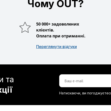
Чому OUT?
50 000+ задоволених
клієнтів.
Оплата при отриманні.
Переглянути відгуки
и та
кції
Натискаючи, ви погоджуєтес