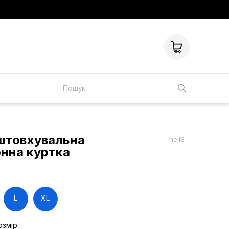
штовхувальна
hell3
онна куртка
L
XL
озмір