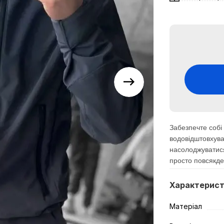
Забезпечте собі
водовідштовхув
насолоджуватис
просто повсякд
Характерис
Матеріал