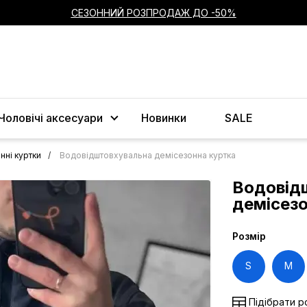
СЕЗОННИЙ РОЗПРОДАЖ ДО -50%
Чоловічі аксесуари
Новинки
SALE
нні куртки
Водовідштовхувальна демісезонна куртка
Водовід
демісез
Розмір
S
M
Підібрати р