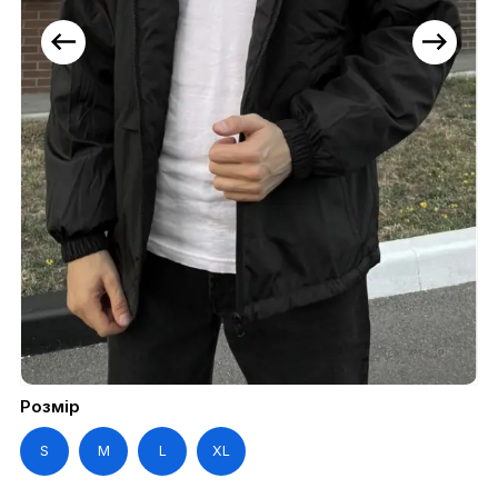
Розмір
S
M
L
XL