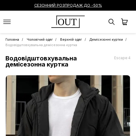
СЕЗОННИЙ РОЗПРОДАЖ ДО -50%
OUT
Головна
Чоловічий одяг
Верхній одяг
Демісезонні куртки
Водовідштовхувальна демісезонна куртка
Водовідштовхувальна
Escape 4
демісезонна куртка