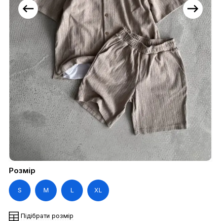
Розмір
S
M
L
XL
Підібрати розмір