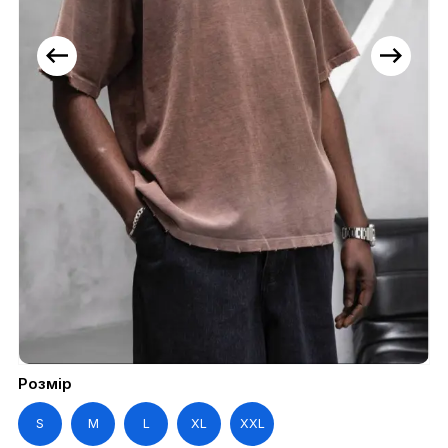
Розмір
S
M
L
XL
XXL