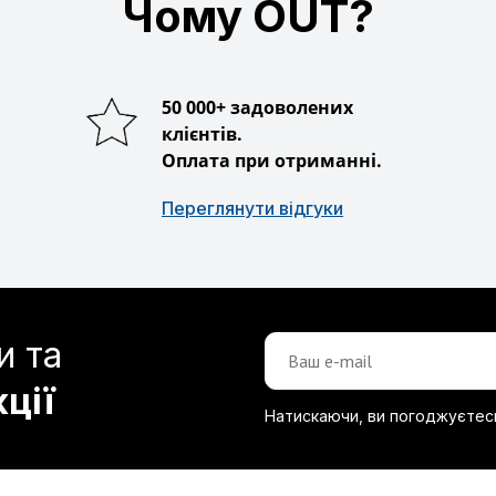
Чому OUT?
50 000+ задоволених
клієнтів.
Оплата при отриманні.
Переглянути відгуки
и та
кції
Натискаючи, ви погоджуєтес