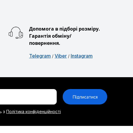
Допомога в підборі розміру.
Гарантія обміну/
повернення.
Telegram
Viber
Instagram
/
/
Підписатися
ь з
Політика конфіденційності