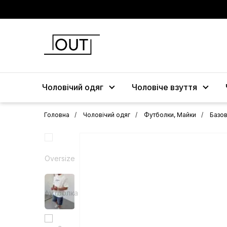
Чоловічий одяг
Чоловіче взуття
Головна
Чоловічий одяг
Футболки, Майки
Базов