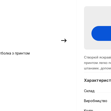
Створюй яскраві
принтом легко 
штанами, допома
Характерис
Склад
Виробництво
Колір