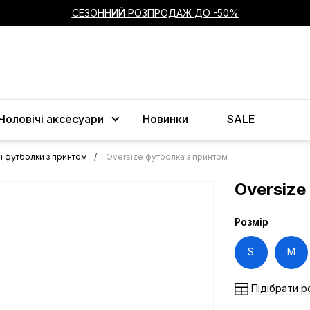
СЕЗОННИЙ РОЗПРОДАЖ ДО -50%
Чоловічі аксесуари
Новинки
SALE
і футболки з принтом
Oversize футболка з принтом
Oversize
Розмір
S
M
Підібрати р