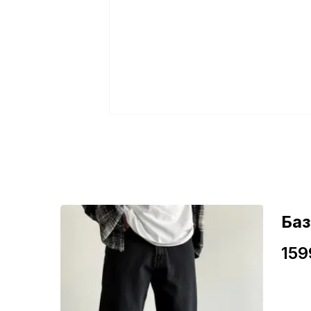
ні
Ба
159