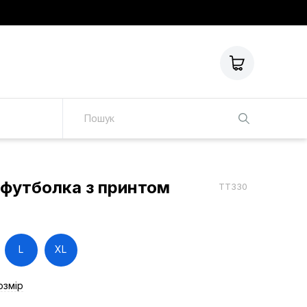
 футболка з принтом
TT330
L
XL
озмір