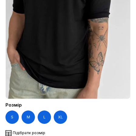
Розмір
S
M
L
XL
Підібрати розмір