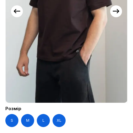
Розмір
S
M
L
XL