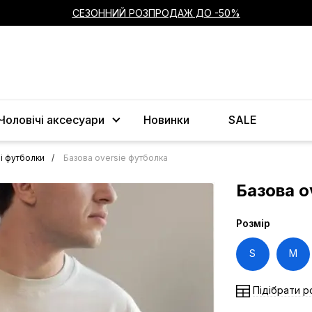
СЕЗОННИЙ РОЗПРОДАЖ ДО -50%
Чоловічі аксесуари
Новинки
SALE
і футболки
Базова oversie футболка
Базова o
Розмір
S
M
Підібрати р