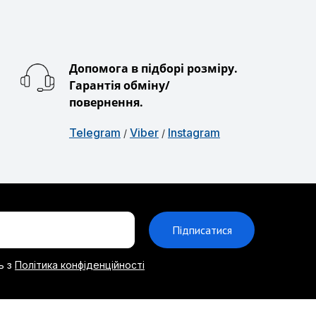
Допомога в підборі розміру.
Гарантія обміну/
повернення.
Telegram
Viber
Instagram
/
/
Підписатися
ь з
Політика конфіденційності