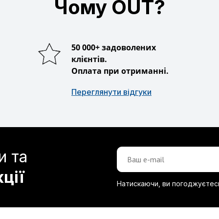
Чому OUT?
50 000+ задоволених
клієнтів.
Оплата при отриманні.
Переглянути відгуки
и та
кції
Натискаючи, ви погоджуєтес