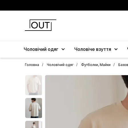
Чоловічий одяг
Чоловіче взуття
Головна
Чоловічий одяг
Футболки, Майки
Базов