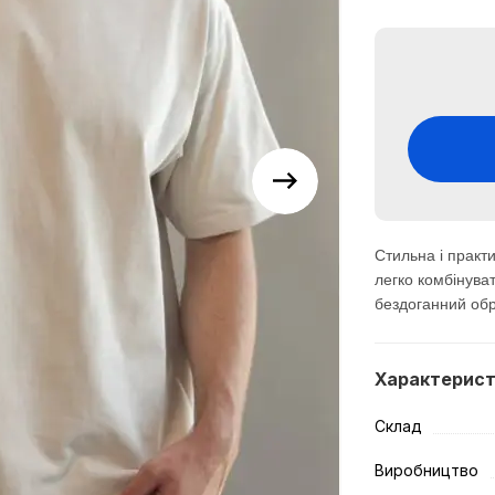
Стильна і прак
легко комбінува
бездоганний обра
Характерис
Склад
Виробництво