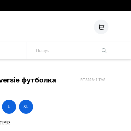
versie футболка
RTS146-1 TAS
L
XL
озмір