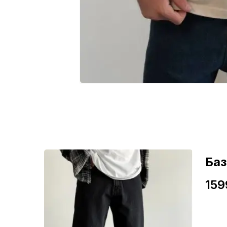
ні
Ба
159