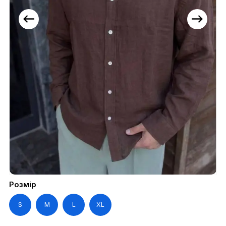
Розмір
S
M
L
XL