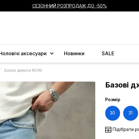
СЕЗОННИЙ РОЗПРОДАЖ ДО -50%
Чоловічі аксесуари
Новинки
SALE
Базові джинси МОМ
Базові 
Розмір
30
31
Підібрати р