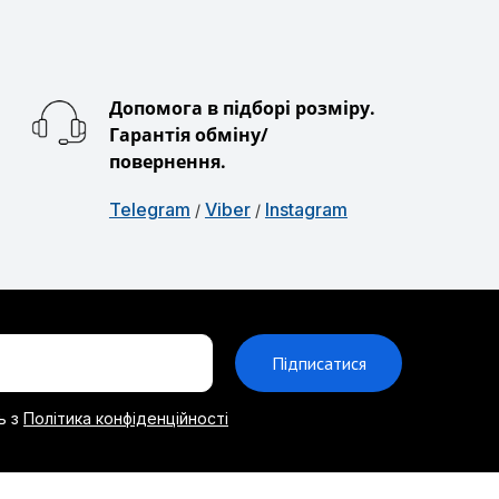
Допомога в підборі розміру.
Гарантія обміну/
повернення.
Telegram
Viber
Instagram
/
/
Підписатися
ь з
Політика конфіденційності