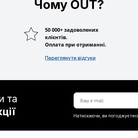
Чому OUT?
50 000+ задоволених
клієнтів.
Оплата при отриманні.
Переглянути відгуки
и та
кції
Натискаючи, ви погоджуєтес