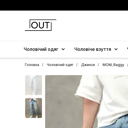
Чоловічий одяг
Чоловіче взуття
Головна
Чоловічий одяг
Джинси
МОМ, Baggy