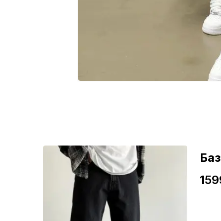
ні
Ба
159