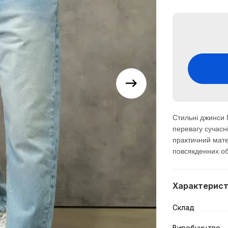
Стильні джинси 
перевагу сучасн
практичний мат
повсякденних об
Характерис
Склад
Виробництво