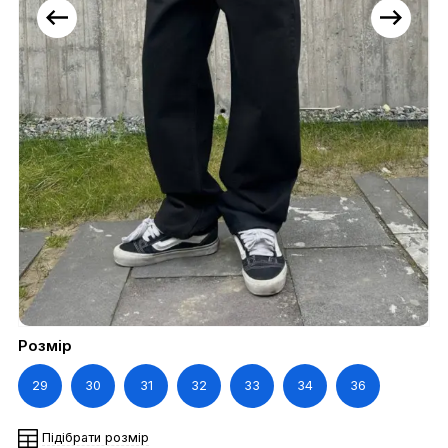
Розмір
29
30
31
32
33
34
36
Підібрати розмір