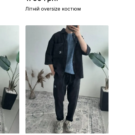
Літній oversize костюм
Матеріал / Американський креп
Виробництво / Україна
Колір / Бордовий