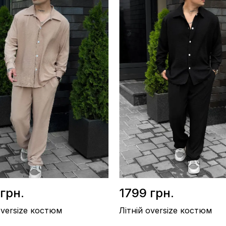
/ Льон текстурний
Матеріал / Льон текстурний
во / Україна
Виробництво / Україна
лий
Колір / Бежевий
грн.
1799 грн.
oversize костюм
Літній oversize костюм