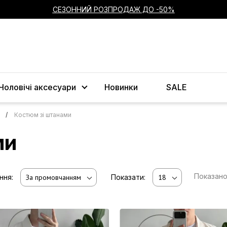
СЕЗОННИЙ РОЗПРОДАЖ ДО -50%
Чоловічі аксесуари
Новинки
SALE
и
Костюм зі штанами
ми
Показан
ння:
За промовчанням
Показати:
18