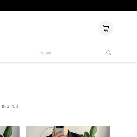
о
18 з 203