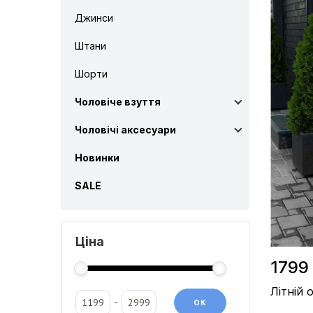
Джинси
Матеріал 
Виробницт
Колір / Бі
Штани
Шорти
Чоловіче взуття
Чоловічі аксесуари
Новинки
SALE
Ціна
1799 
Літній 
-
OК