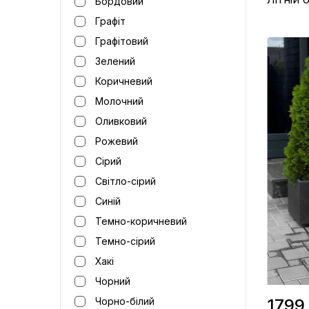
Бордовий
Графіт
Графітовий
Матеріал 
Зелений
Виробницт
Колір / Т
Коричневий
Молочний
Оливковий
Рожевий
Сірий
Світло-сірий
Синій
Темно-коричневий
Темно-сірий
Хакі
Чорний
1799 
Чорно-білий