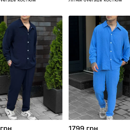
/ Американський креп
Матеріал / Американський креп
во / Україна
Виробництво / Україна
емно-коричневий
Колір / Білий
грн.
1799 грн.