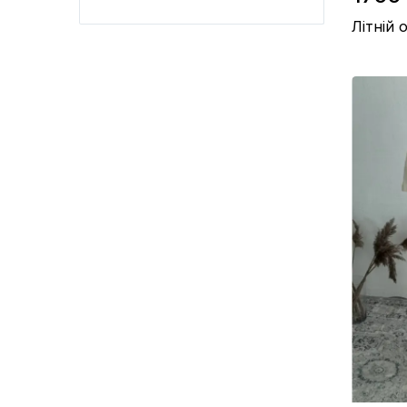
Літній 
Матеріал 
Виробницт
Колір / Си