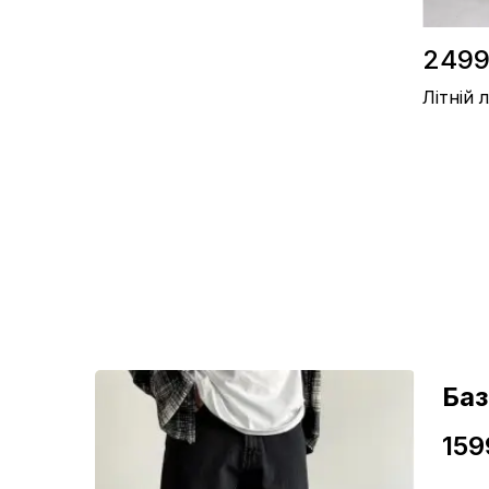
2499
Літній
Склад / Л
Виробницт
Колір / К
ні
Ба
159