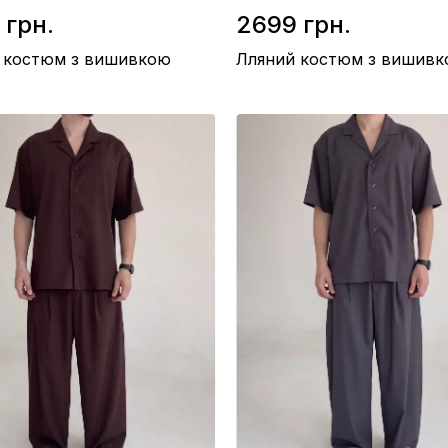
 грн.
2699 грн.
 костюм з вишивкою
Лляний костюм з вишив
авовна 90%, Поліестер 10%
Склад / Бавовна 90%, Поліестер 1
/ Льон-котон
Матеріал / Льон-котон
тво / Туреччина
Виробництво / Туреччина
ежевий
Колір / Сірий