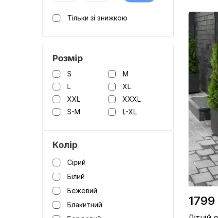
Тільки зі знижкою
Матеріал 
Виробницт
Колір / Б
Розмір
S
M
L
XL
XXL
XXXL
S-M
L-XL
Колір
Cірий
Білий
Бежевий
1799 
Блакитний
Літній 