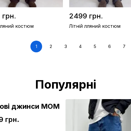
 грн.
2499 грн.
 лляний костюм
Літній лляний костюм
1
2
3
4
5
6
7
ьон 40%, віскоза 60%
Склад / Льон 40%, віскоза 60%
во / Україна
Виробництво / Україна
оричневий
Колір / Графіт
Популярні
зові джинси МОМ
9 грн.