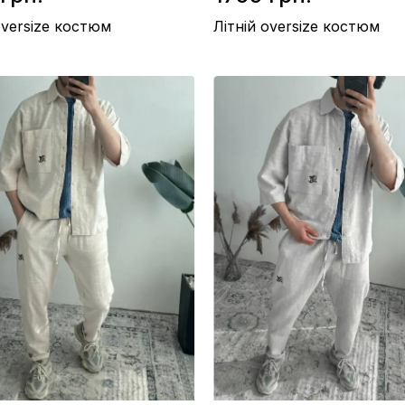
oversize костюм
Літній oversize костюм
/ Американський креп
Матеріал / Американський креп
во / Україна
Виробництво / Україна
ній
Колір / Блакитний