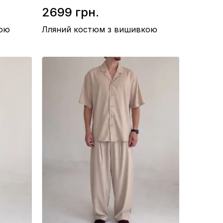
2699 грн.
кою
Лляний костюм з вишивкою
0%
Склад / Бавовна 90%, Поліестер 10%
Матеріал / Льон-котон
Виробництво / Туреччина
Колір / Графітовий