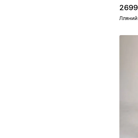
2699
Лляний
Склад / Б
Матеріал 
Виробниц
Колір / Б