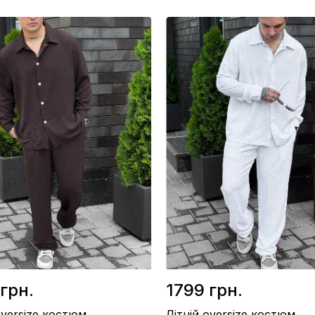
/ Американський креп
Матеріал / Американський креп
во / Україна
Виробництво / Україна
ежевий
Колір / Чорний
грн.
1799 грн.
oversize костюм
Літній oversize костюм