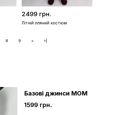
2499 грн.
Літній лляний костюм
8
9
>
>|
Склад / Льон 40%, віскоза 60%
Виробництво / Україна
Колір / Бежевий
Базові джинси МОМ
1599 грн.