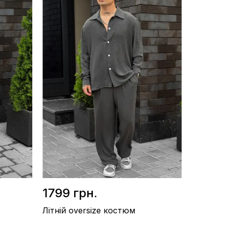
Матеріал / Льон текстурний
Виробництво / Україна
Колір / Чорний
1799 грн.
Літній oversize костюм