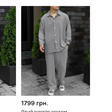
Матеріал / Американський креп
Виробництво / Україна
Колір / Графітовий
1799 грн.
Літній oversize костюм