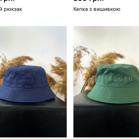
й рюкзак
Кепка з вишивкою
42×29×13,5 см.
Склад / Бавовна 100%
/ Еко-шкіра
Виробництво / Україна
во / Україна
Колір / Чорний
орний