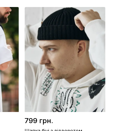
ому
Розмір / 45х28см (+15 см у відкритому
вигляді)
Матеріал / Еко-шкіра
Виробництво / Україна
Колір / Чорний
799 грн.
Шапка біні з відворотом