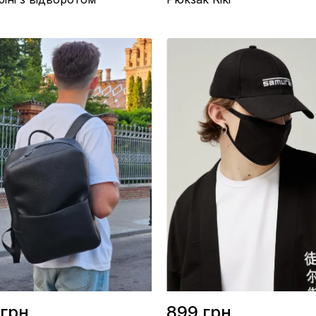
крил 50%, Бавовна 50%
Розмір / 40х30см
во / Україна
Матеріал / Поліестер із
орний
водовідштовхувальної тканини
Виробництво / Україна
Колір / Чорний
грн.
899 грн.