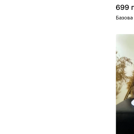
699 
Базова
Матеріал 
Виробницт
Колір / Си