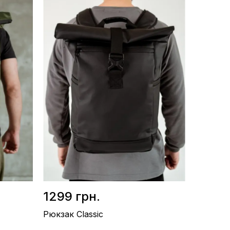
Розмір / 45х32см
Матеріал / Поліестер із
водовідштовхувальної тканини
Виробництво / Україна
Колір / Сірий
1299 грн.
Рюкзак Classic