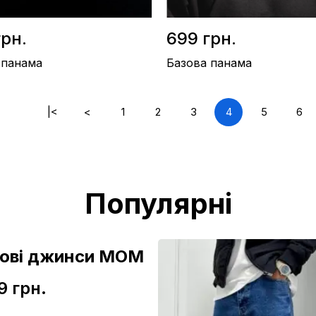
грн.
699 грн.
 панама
Базова панама
|<
<
1
2
3
4
5
6
/ Бавовна
Матеріал / Бавовна
во / Україна
Виробництво / Україна
лий
Колір / Чорний
Популярні
зові джинси МОМ
9 грн.