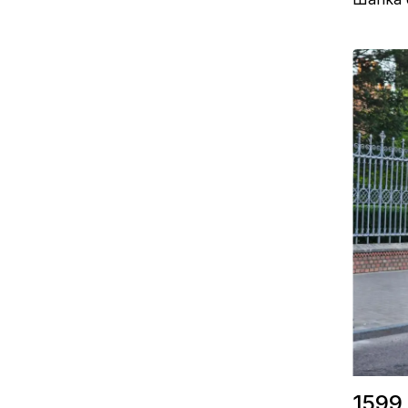
Склад / А
Виробницт
Колір / Ч
1599 