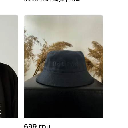
Склад / Акрил 50%, Бавовна 50%
Виробництво / Україна
Колір / Чорний
699 грн.