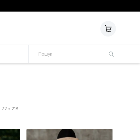
о
72 з 218