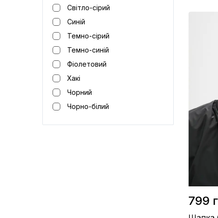
Світло-сірий
Синій
Розмір / 
вигляді)
Темно-сірий
Матеріал 
Виробницт
Темно-синій
Колір / Сі
Фіолетовий
Хакі
Чорний
Чорно-білий
799 
Шапка б