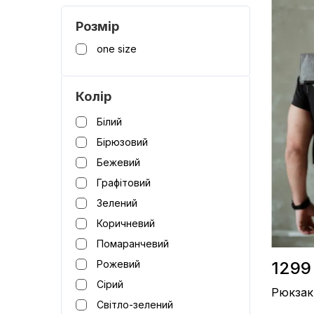
Розмір / 
Розмір
Матеріал 
Виробницт
one size
Колір / К
Колір
Білий
Бірюзовий
Бежевий
Графітовий
Зелений
Коричневий
Помаранчевий
1299
Рожевий
Сірий
Рюкзак 
Світло-зелений