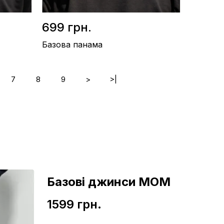
699 грн.
Базова панама
7
8
9
>
>|
Матеріал / Бавовна
Виробництво / Україна
Колір / Синій
Базові джинси МОМ
1599 грн.