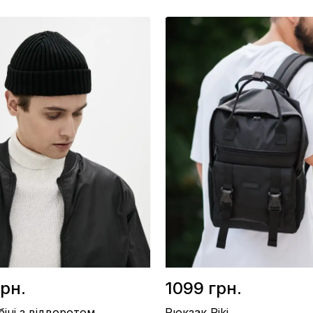
45х28см (+15 см у відкритому
Розмір / 45х28см (+15 см у відкрит
вигляді)
/ Еко-шкіра
Матеріал / Еко-шкіра
во / Україна
Виробництво / Україна
рий
Колір / Хакі
грн.
1099 грн.
іні з відворотом
Рюкзак Riki