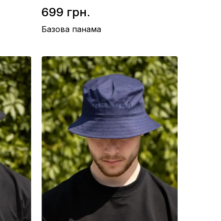
699 грн.
Базова панама
Матеріал / Бавовна
Виробництво / Україна
Колір / Світло-зелений