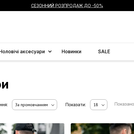
СЕЗОННИЙ РОЗПРОДАЖ ДО -50%
Чоловічі аксесуари
Новинки
SALE
ри
Показан
ння:
За промовчанням
Показати:
18