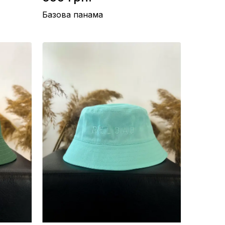
Базова панама
Матеріал / Бавовна
Виробництво / Україна
Колір / Чорний