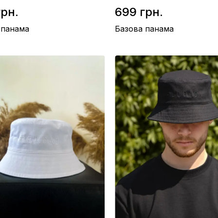
грн.
699 грн.
 панама
Базова панама
/ Бавовна
Матеріал / Бавовна
во / Україна
Виробництво / Україна
ній
Колір / Зелений