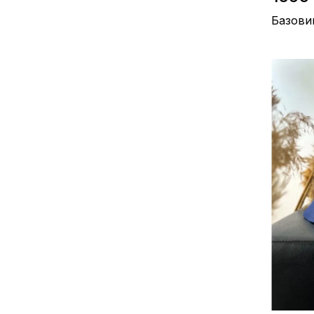
Базови
Розмір / 
Матеріал 
Виробницт
Колір / Ч