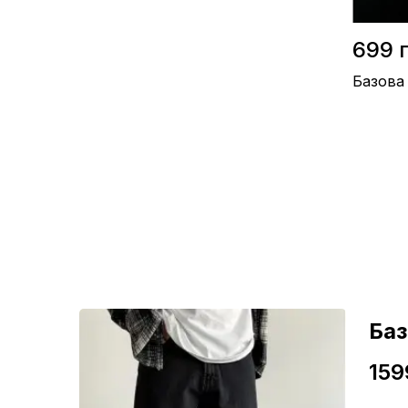
699 
Базова
Матеріал 
Виробницт
Колір / Бі
ні
Ба
159