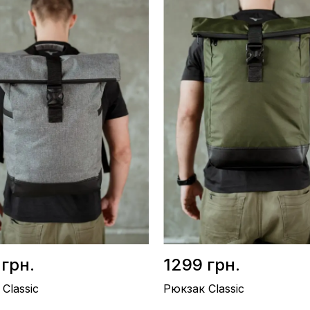
42х30см
Розмір / 45х32см
/ Еко-шкіра
Матеріал / Поліестер із
во / Україна
водовідштовхувальної тканини
оричневий
Виробництво / Україна
Колір / Хакі
 грн.
1299 грн.
Classic
Рюкзак Classic