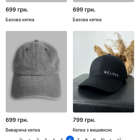
699 грн.
699 грн.
Базова кепка
Базова кепка
699 грн.
799 грн.
Виварена кепка
Кепка з вишивкою
|<
<
2
3
4
5
6
7
8
9
10
>
>|